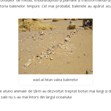
ondițiilor de mediu, îmbunătățindu-și plâmânii și transformându-și 
istoria balenelor timpurii. Cel mai probabil, balenele au apărut 
wad-al-hitan valea balenelor
e atunci animale de țărm au dezvoltat treptat boturi mai lungi și din
sale nu s-au mai întors din largul oceanului.