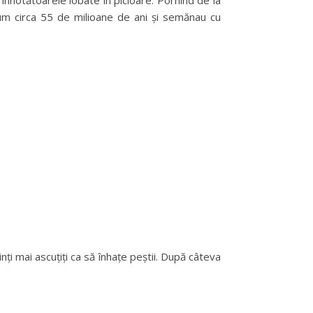
înnotătoarele lobate în picioare. Pornind de la
acum circa 55 de milioane de ani și semănau cu
ți mai ascuțiți ca să înhațe peștii. După câteva