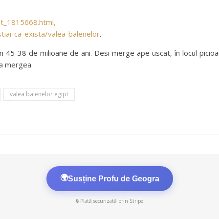
pt_1815668.html,
tiai-ca-exista/valea-balenelor
.
m 45-38 de milioane de ani. Desi merge ape uscat, în locul picioar
ea mergea.
valea balenelor egipt
🌍
Susține Profu de Geogra
🔒 Plată securizată prin Stripe