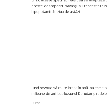
timp, aceste specii au reușit să se adapteze c
aceste descoperiri, savanții au reconstituit 
hipopotamii din ziua de astăzi.
Fiind nevoite să caute hrană în apă, balenele p
milioane de ani, basilozaurul Dorudan și rudele 
Sursa: