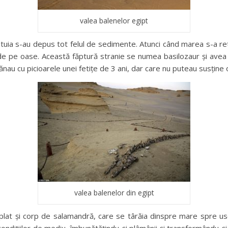
valea balenelor egipt
stuia s-au depus tot felul de sedimente. Atunci când marea s-a re
e pe oase. Această făptură stranie se numea basilozaur și avea î
nau cu picioarele unei fetițe de 3 ani, dar care nu puteau susțin
valea balenelor din egipt
lat și corp de salamandră, care se târăia dinspre mare spre usc