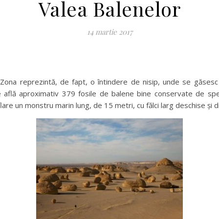
Valea Balenelor
14 martie 2017
 Zona reprezintă, de fapt, o întindere de nisip, unde se găsesc
e află aproximativ 379 fosile de balene bine conservate de spec
are un monstru marin lung, de 15 metri, cu fălci larg deschise și di