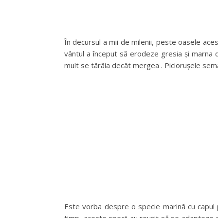
În decursul a mii de milenii, peste oasele ace
vântul a început să erodeze gresia și marna d
mult se târâia decât mergea . Piciorușele semă
Este vorba despre o specie marină cu capul p