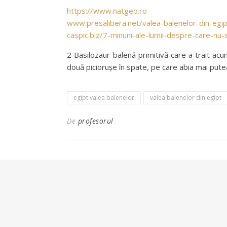
https://www.natgeo.ro
www.presalibera.net/valea-balenelor-din-egi
caspic.biz/7-minuni-ale-lumii-despre-care-nu-s
2 Basilozaur-balenă primitivă care a trait acu
două piciorușe în spate, pe care abia mai put
egipt valea balenelor
valea balenelor din egipt
De
profesorul