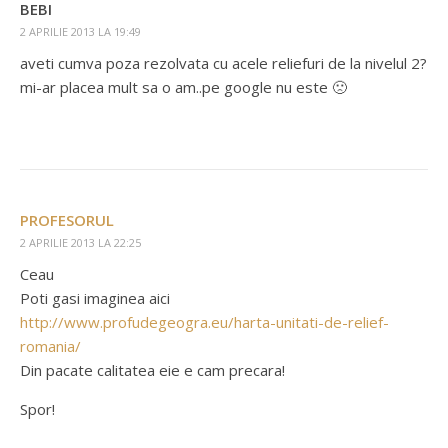
BEBI
2 APRILIE 2013 LA 19:49
aveti cumva poza rezolvata cu acele reliefuri de la nivelul 2?
mi-ar placea mult sa o am..pe google nu este 🙁
PROFESORUL
2 APRILIE 2013 LA 22:25
Ceau
Poti gasi imaginea aici
http://www.profudegeogra.eu/harta-unitati-de-relief-
romania/
Din pacate calitatea eie e cam precara!
Spor!