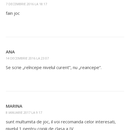
7 DECEMBRIE 2016 LA 18:17
fain joc
ANA
14 DECEMBRIE 2016 LA 23:07
Se scrie „reîncepe nivelul curent”, nu „reancepe”.
MARINA
8 IANUARIE 2017 LA 9:17
sunt multumita de joc, il voi recomanda celor interesati,
nivelul 1 pentru copiii de clasa a IV