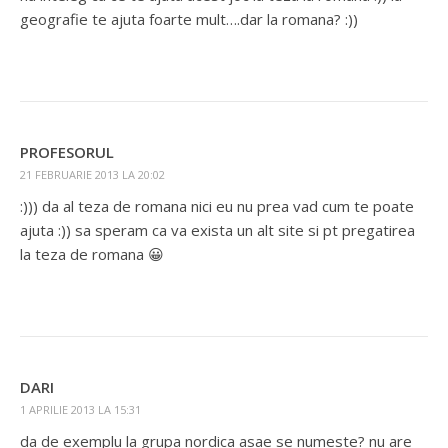
geografie te ajuta foarte mult….dar la romana? :))
PROFESORUL
21 FEBRUARIE 2013 LA 20:02
:))) da al teza de romana nici eu nu prea vad cum te poate
ajuta :)) sa speram ca va exista un alt site si pt pregatirea
la teza de romana 😀
DARI
1 APRILIE 2013 LA 15:31
da de exemplu la grupa nordica asae se numeste? nu are