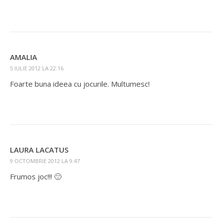
AMALIA
5 IULIE 2012 LA 22:16
Foarte buna ideea cu jocurile. Multumesc!
LAURA LACATUS
9 OCTOMBRIE 2012 LA 9:47
Frumos joc!!! 🙂