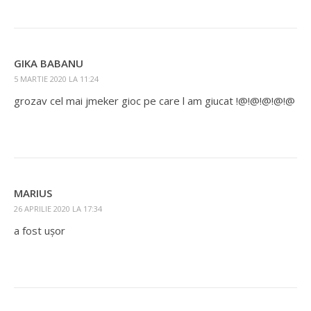
GIKA BABANU
5 MARTIE 2020 LA 11:24
grozav cel mai jmeker gioc pe care l am giucat !@!@!@!@!@
MARIUS
26 APRILIE 2020 LA 17:34
a fost uşor