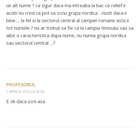
un alt nume ? ca sigur daca ma intreaba la bac ce relief ii
acolo nu cred ca pot sa scriu grupa nordica …nush daca ii
bine…. la fel si la sectorul central al campiei romane asta ii
tot numele ? nu ar trebuii sa fie ca la campia timisului sau sa
aibe o caracteristica dupa nume, nu numia grupa nordica
sau sectorul central …?
PROFESORUL
1 APRILIE 2013 LA 20:34
E ok daca scrii asa