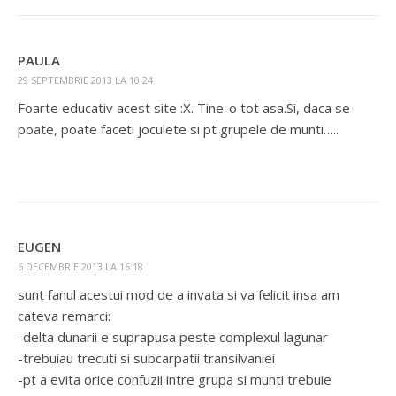
PAULA
29 SEPTEMBRIE 2013 LA 10:24
Foarte educativ acest site :X. Tine-o tot asa.Si, daca se
poate, poate faceti joculete si pt grupele de munti…..
EUGEN
6 DECEMBRIE 2013 LA 16:18
sunt fanul acestui mod de a invata si va felicit insa am
cateva remarci:
-delta dunarii e suprapusa peste complexul lagunar
-trebuiau trecuti si subcarpatii transilvaniei
-pt a evita orice confuzii intre grupa si munti trebuie