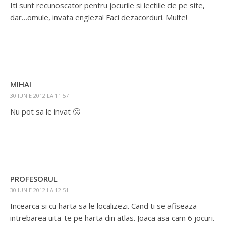
Iti sunt recunoscator pentru jocurile si lectiile de pe site,
dar…omule, invata engleza! Faci dezacorduri. Multe!
MIHAI
30 IUNIE 2012 LA 11:57
Nu pot sa le invat 🙁
PROFESORUL
30 IUNIE 2012 LA 12:51
Incearca si cu harta sa le localizezi. Cand ti se afiseaza
intrebarea uita-te pe harta din atlas. Joaca asa cam 6 jocuri.