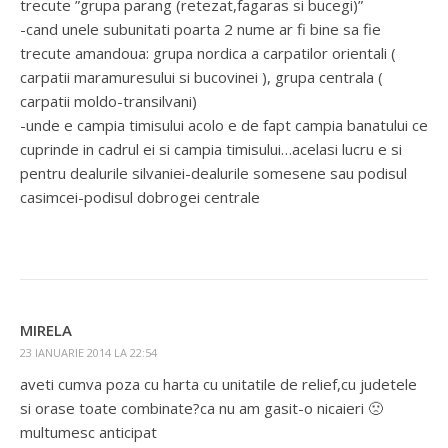
trecute ”grupa parang (retezat,fagaras si bucegi)”
-cand unele subunitati poarta 2 nume ar fi bine sa fie
trecute amandoua: grupa nordica a carpatilor orientali (
carpatii maramuresului si bucovinei ), grupa centrala (
carpatii moldo-transilvani)
-unde e campia timisului acolo e de fapt campia banatului ce
cuprinde in cadrul ei si campia timisului…acelasi lucru e si
pentru dealurile silvaniei-dealurile somesene sau podisul
casimcei-podisul dobrogei centrale
MIRELA
23 IANUARIE 2014 LA 22:54
aveti cumva poza cu harta cu unitatile de relief,cu judetele
si orase toate combinate?ca nu am gasit-o nicaieri 🙁
multumesc anticipat