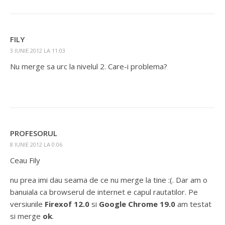
FILY
3 IUNIE 2012 LA 11:03
Nu merge sa urc la nivelul 2. Care-i problema?
PROFESORUL
8 IUNIE 2012 LA 0:06
Ceau Fily
nu prea imi dau seama de ce nu merge la tine :(. Dar am o
banuiala ca browserul de internet e capul rautatilor. Pe
versiunile
Firexof 12.0
si
Google Chrome 19.0
am testat
si merge
ok
.