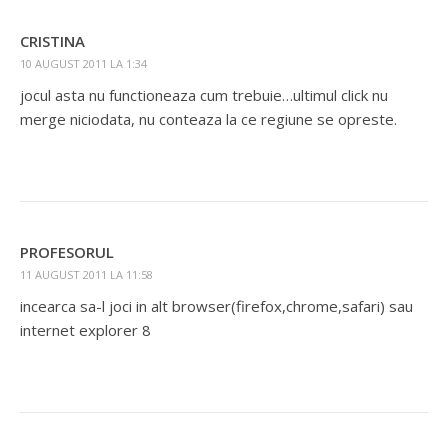
CRISTINA
10 AUGUST 2011 LA 1:34
jocul asta nu functioneaza cum trebuie…ultimul click nu
merge niciodata, nu conteaza la ce regiune se opreste.
PROFESORUL
11 AUGUST 2011 LA 11:58
incearca sa-l joci in alt browser(firefox,chrome,safari) sau
internet explorer 8