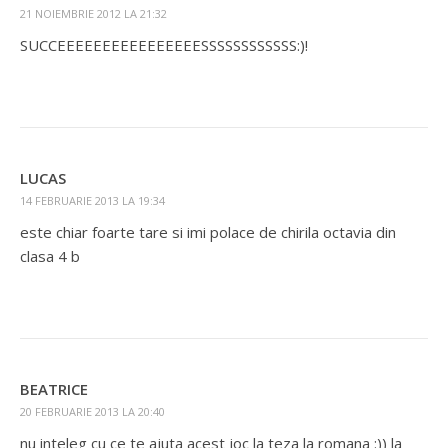
21 NOIEMBRIE 2012 LA 21:32
SUCCEEEEEEEEEEEEEEEESSSSSSSSSSSS:)!
LUCAS
14 FEBRUARIE 2013 LA 19:34
este chiar foarte tare si imi polace de chirila octavia din
clasa 4 b
BEATRICE
20 FEBRUARIE 2013 LA 20:40
nu inteleg cu ce te ajuta acest joc la teza la romana :)) la