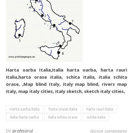
Harta oarba Italia,italia harta oarba, harta rauri
italia,harta orase italia, schita italia, italia schita
orase, ,Map blind Italy, italy map blind, rivers map
italy, map italy cities, italy sketch, sketch italy cities,
Harta oarba Italia
harta orase italia
harta rauri italia
italia harta oarba
italia schita orase
schita italia
De
profesorul
Niciun comentariu