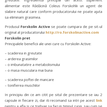
greutate. Ingredientul principal din acest supliment
alimentar este Rădăcină Coleus Forskohlii un agent de
slabire natural care conform producatorului ne poate ajuta
sa eliminam grasimea.
Produsul
Forskolin Active
se poate cumpara de pe sit-ul
original al producatorului
http://ro.forskolinactive.com
Forskolin pret
Principalele beneficii ale unei cure cu Forskolin Active:
– scaderea in greutate
– arderea grasimilor
– o imbunatatire a metabolismului
– o masa musculara mai buna
– scaderea poftei de mancare
– tonifierea muschilor
In principiu din ce am citit pe situl de prezentare se iau 2
capsule in fiecare zi, dar iti recomand sa intri pe acest
link
pentru a afla si ce trebuie sa faci in timpul curei, sau cum se