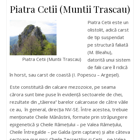
Piatra Cetii (Muntii Trascau)
Piatra Cetii este un
olistolit, adică carst
de tip suspendat
pe structură faliată
(M. Bleahu),
Piatra Cetii (Muntii Trascau)
datorită unui sistem
de falii care îl ridică
în horst, sau carst de coastă (I. Popescu – Argeşel).
Este constituită din calcare mezozoice, pe seama
cărora sunt bine puse în evidenţă sectoarele de chei,
rezultate din „tăierea” barelor calcaroase de către văile
ce au, în general, direcţia NV-SE. Între acestea, trebuie
menţionate Cheile Mănăstirii, formate prin străpungere
epigenetică şi Cheile Râmeţului – pe Valea Râmeţului,
Cheile Întregalde – pe Galda (prin captare) şi alte câteva
sectoare mai mici: Cheile Tecşeştilor şi Cetii – pe Valea