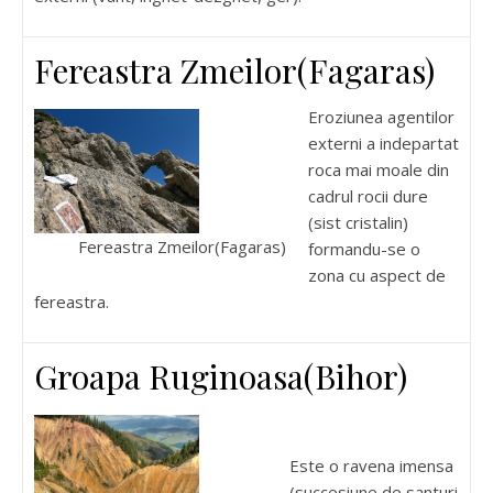
Fereastra Zmeilor(Fagaras)
Eroziunea agentilor
externi a indepartat
roca mai moale din
cadrul rocii dure
(sist cristalin)
Fereastra Zmeilor(Fagaras)
formandu-se o
zona cu aspect de
fereastra.
Groapa Ruginoasa(Bihor)
Este o ravena imensa
(succesiune de santuri