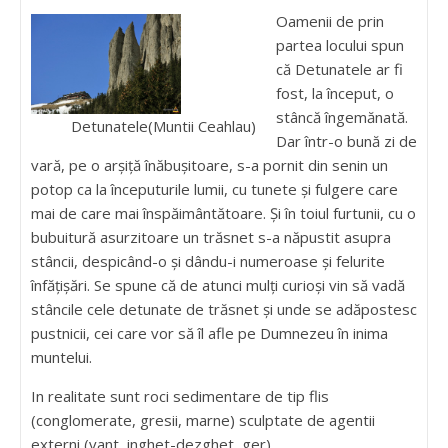
Oamenii de prin
partea locului spun
că Detunatele ar fi
fost, la început, o
stâncă îngemănată.
Detunatele(Muntii Ceahlau)
Dar într-o bună zi de
vară, pe o arşiţă înăbuşitoare, s-a pornit din senin un
potop ca la începuturile lumii, cu tunete şi fulgere care
mai de care mai înspăimântătoare. Şi în toiul furtunii, cu o
bubuitură asurzitoare un trăsnet s-a năpustit asupra
stâncii, despicând-o şi dându-i numeroase şi felurite
înfăţişări. Se spune că de atunci mulţi curioşi vin să vadă
stâncile cele detunate de trăsnet şi unde se adăpostesc
pustnicii, cei care vor să îl afle pe Dumnezeu în inima
muntelui.
In realitate sunt roci sedimentare de tip flis
(conglomerate, gresii, marne) sculptate de agentii
externi (vant, inghet-dezghet, ger).