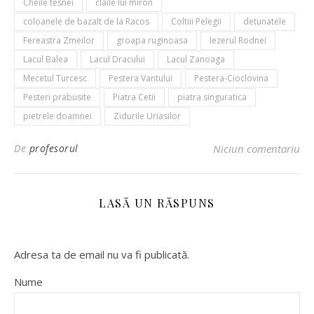
Cheile tesnei
claile lui miron
coloanele de bazalt de la Racos
Coltiii Pelegii
detunatele
Fereastra Zmeilor
groapa ruginoasa
Iezerul Rodnei
Lacul Balea
Lacul Dracului
Lacul Zanoaga
Mecetul Turcesc
Pestera Vantului
Pestera-Cioclovina
Pesteri prabusite
Piatra Cetii
piatra singuratica
pietrele doamnei
Zidurile Uriasilor
De
profesorul
Niciun comentariu
LASĂ UN RĂSPUNS
Adresa ta de email nu va fi publicată.
Nume