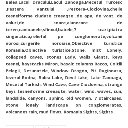
Balea,Lacul Dracului,Lacul Zanoaga,Mecetul Turcesc
,Pestera Vantului ,Pestera-Cioclovina,cheile
tesneiforme ciudate creeaqte ,de apa, de vant, de
valuri,de soare,alunecare de
teren,canioanele,sfinxul,babele,7 scari,piatra
singuratica,relieful pe conglomerate,vulcanii
norosi,curgerile noroiase,Obiective turistice
Romania,Obiective turistice,Stone, mist Lonely,
collapsed caves, stones Lady, walls Giants, keys
tesnei, haystacks Miron, basalt columns Racos, Coltiii
Pelegii, Detunatele, Window Dragon, Pit Ruginoasa,
Iezerul Rodna, Balea Lake, Devil Lake, Lake Zanoaga,
Mecetul Turkish, Wind Cave, Cave-Cioclovina, strange
keys tesneiforme creeaqte, water, wind, waves, sun,
landslide, canyons, sphinx, old women, 7 staircases,
stone lonely landscape on conglomerates,
volcanoes rain, mud flows, Romania Sights, Sights