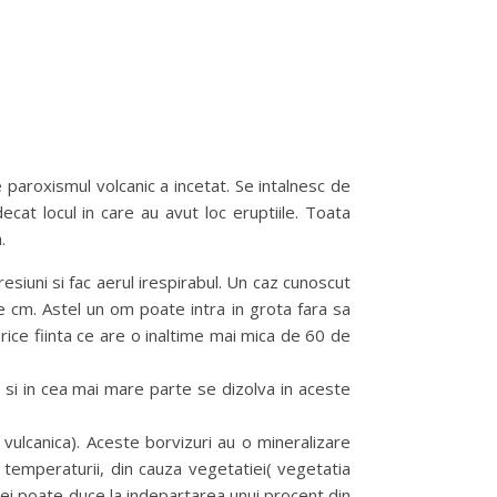
paroxismul volcanic a incetat. Se intalnesc de
 decat locul in care au avut loc eruptiile. Toata
.
siuni si fac aerul irespirabul. Un caz cunoscut
e cm. Astel un om poate intra in grota fara sa
rice fiinta ce are o inaltime mai mica de 60 de
 si in cea mai mare parte se dizolva in aceste
vulcanica). Aceste borvizuri au o mineralizare
 temperaturii, din cauza vegetatiei( vegetatia
apei poate duce la indepartarea unui procent din