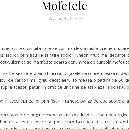
Mofetele
28 octombrie 2013
emperature obisnuita care se vor manifesta multa vreme dup ace 
isi fac loc prin fisurile si faliile rocilor, uneori mult mai departe
post-vulcanica se manifesta poarta denumirea de aureola mofetica
 sa fie sesizate doar atunci cand gazele se concentreaza in depre
oxidul de carbon mai greu decat aerul formeaza o patura de 60 d
pra acestei paturi, in timp ce un caine se asfixiaza rapid (sau o
on in ascensiunea lor prin fisuri intalnesc panza de apa subterana
n care apa e de origine vadoasa iar bioxidul de carbon de origine 
arbon din aceste izvoare se poate produce fie din cauza cresterii
ru asimilarea clorofiliana) sau din cauza agitatiei apei(agitatia 