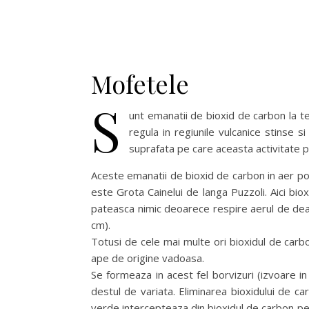
Mofetele
S
unt emanatii de bioxid de carbon la t
regula in regiunile vulcanice stinse si 
suprafata pe care aceasta activitate 
Aceste emanatii de bioxid de carbon in aer pot
este Grota Cainelui de langa Puzzoli. Aici bi
pateasca nimic deoarece respire aerul de deasu
cm).
Totusi de cele mai multe ori bioxidul de carb
ape de origine vadoasa.
Se formeaza in acest fel borvizuri (izvoare i
destul de variata. Eliminarea bioxidului de c
verde intercepteaza din bioxidul de carbon pent