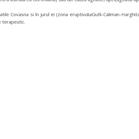
atile Covasna si în jurul ei (zona eruptivuluiGutîi-Caliman-Harghit
e terapeutic.