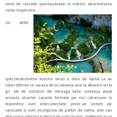
serie de cascade spectaculoase ce maresc atractivitatea
zonei respective.
De altfel
spectaculozitatea acestor lacuri e data de faptul ca au
culori diferite ce variaza de la culoarea azur la albastru ori la
gri. Mii de vizitatori din intreaga lume viziteaza anual
aceasta atractie. Lacurile formate pe roci calcaroase si
dolomitice sunt interconectate printr-un sistem de
casscade si sunt inconjurate de paduri de catina, anin sau
alte specii. peisajul e destul de spectaculos. Indiferent in ce