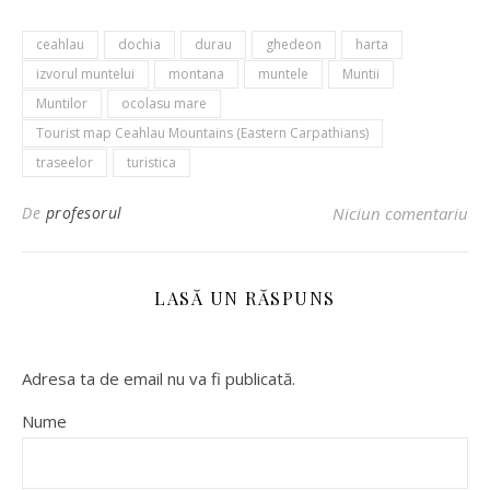
ceahlau
dochia
durau
ghedeon
harta
izvorul muntelui
montana
muntele
Muntii
Muntilor
ocolasu mare
Tourist map Ceahlau Mountains (Eastern Carpathians)
traseelor
turistica
De
profesorul
Niciun comentariu
LASĂ UN RĂSPUNS
Adresa ta de email nu va fi publicată.
Nume