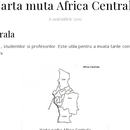
arta muta Africa Centra
6 noiembrie 2011
rala
 , studentilor si profesorilor. Este utila pentru a invata tarile co
ni
Harta oarba Africa Centrala