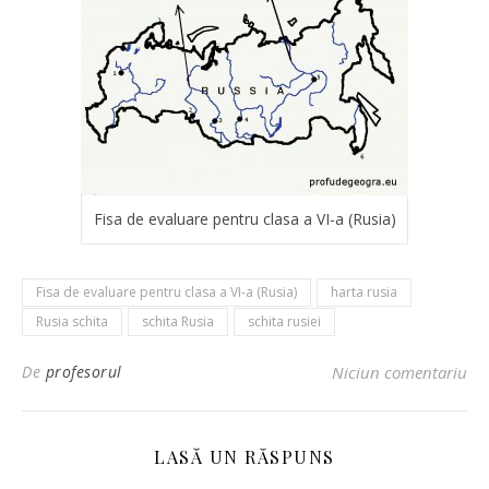
Fisa de evaluare pentru clasa a VI-a (Rusia)
Fisa de evaluare pentru clasa a VI-a (Rusia)
harta rusia
Rusia schita
schita Rusia
schita rusiei
De
profesorul
Niciun comentariu
LASĂ UN RĂSPUNS