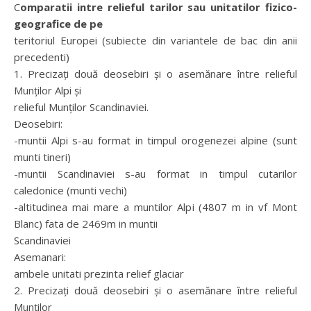
Comparatii intre relieful tarilor sau unitatilor fizico-
geografice de pe
teritoriul Europei (subiecte din variantele de bac din anii
precedenti)
1. Precizaţi două deosebiri şi o asemănare între relieful
Munţilor Alpi şi
relieful Munţilor Scandinaviei.
Deosebiri:
-muntii Alpi s-au format in timpul orogenezei alpine (sunt
munti tineri)
-muntii Scandinaviei s-au format in timpul cutarilor
caledonice (munti vechi)
-altitudinea mai mare a muntilor Alpi (4807 m in vf Mont
Blanc) fata de 2469m in muntii
Scandinaviei
Asemanari:
ambele unitati prezinta relief glaciar
2. Precizaţi două deosebiri şi o asemănare între relieful
Munţilor