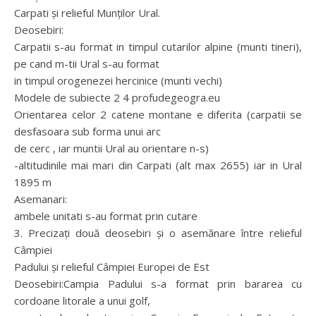
Carpati şi relieful Munţilor Ural.
Deosebiri:
Carpatii s-au format in timpul cutarilor alpine (munti tineri),
pe cand m-tii Ural s-au format
in timpul orogenezei hercinice (munti vechi)
Modele de subiecte 2 4 profudegeogra.eu
Orientarea celor 2 catene montane e diferita (carpatii se
desfasoara sub forma unui arc
de cerc , iar muntii Ural au orientare n-s)
-altitudinile mai mari din Carpati (alt max 2655) iar in Ural
1895 m
Asemanari:
ambele unitati s-au format prin cutare
3. Precizaţi două deosebiri şi o asemănare între relieful
Câmpiei
Padului şi relieful Câmpiei Europei de Est
Deosebiri:Campia Padului s-a format prin bararea cu
cordoane litorale a unui golf,