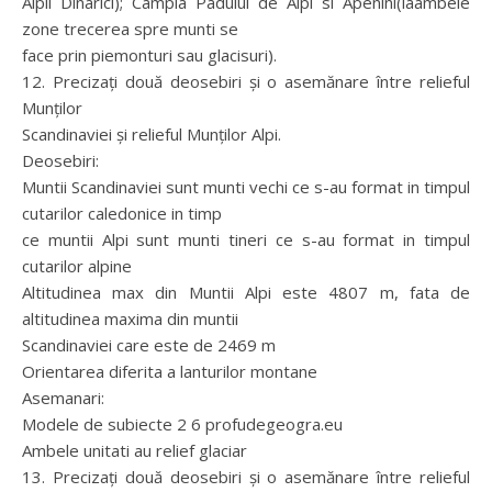
Alpii Dinarici); Campia Padului de Alpi si Apenini(laambele
zone trecerea spre munti se
face prin piemonturi sau glacisuri).
12. Precizaţi două deosebiri şi o asemănare între relieful
Munţilor
Scandinaviei şi relieful Munţilor Alpi.
Deosebiri:
Muntii Scandinaviei sunt munti vechi ce s-au format in timpul
cutarilor caledonice in timp
ce muntii Alpi sunt munti tineri ce s-au format in timpul
cutarilor alpine
Altitudinea max din Muntii Alpi este 4807 m, fata de
altitudinea maxima din muntii
Scandinaviei care este de 2469 m
Orientarea diferita a lanturilor montane
Asemanari:
Modele de subiecte 2 6 profudegeogra.eu
Ambele unitati au relief glaciar
13. Precizaţi două deosebiri şi o asemănare între relieful