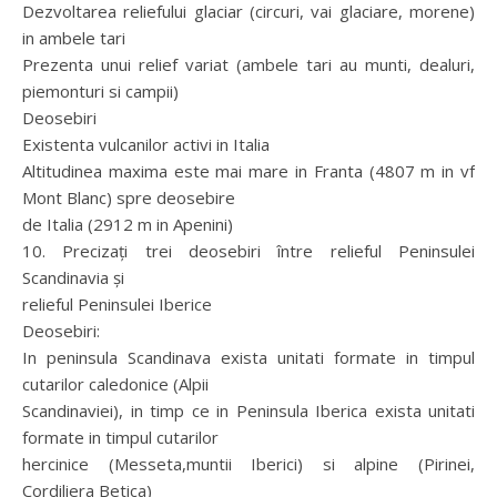
Dezvoltarea reliefului glaciar (circuri, vai glaciare, morene)
in ambele tari
Prezenta unui relief variat (ambele tari au munti, dealuri,
piemonturi si campii)
Deosebiri
Existenta vulcanilor activi in Italia
Altitudinea maxima este mai mare in Franta (4807 m in vf
Mont Blanc) spre deosebire
de Italia (2912 m in Apenini)
10. Precizaţi trei deosebiri între relieful Peninsulei
Scandinavia şi
relieful Peninsulei Iberice
Deosebiri:
In peninsula Scandinava exista unitati formate in timpul
cutarilor caledonice (Alpii
Scandinaviei), in timp ce in Peninsula Iberica exista unitati
formate in timpul cutarilor
hercinice (Messeta,muntii Iberici) si alpine (Pirinei,
Cordiliera Betica)