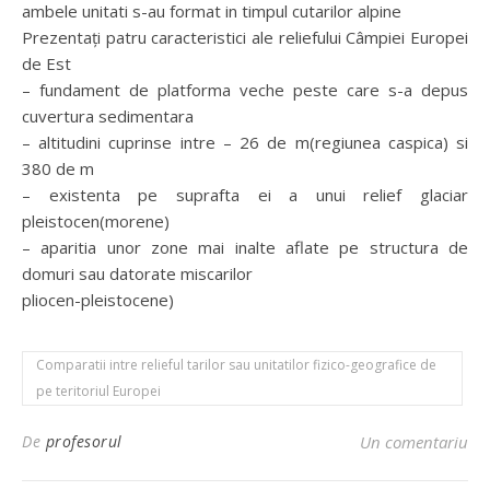
ambele unitati s-au format in timpul cutarilor alpine
Prezentaţi patru caracteristici ale reliefului Câmpiei Europei
de Est
– fundament de platforma veche peste care s-a depus
cuvertura sedimentara
– altitudini cuprinse intre – 26 de m(regiunea caspica) si
380 de m
– existenta pe suprafta ei a unui relief glaciar
pleistocen(morene)
– aparitia unor zone mai inalte aflate pe structura de
domuri sau datorate miscarilor
pliocen-pleistocene)
Comparatii intre relieful tarilor sau unitatilor fizico-geografice de
pe teritoriul Europei
De
profesorul
Un comentariu