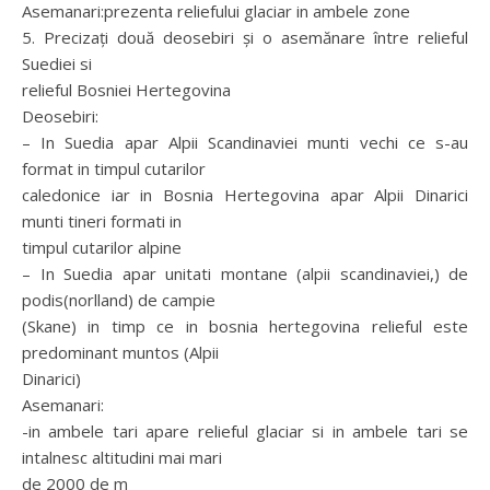
Asemanari:prezenta reliefului glaciar in ambele zone
5. Precizaţi două deosebiri şi o asemănare între relieful
Suediei si
relieful Bosniei Hertegovina
Deosebiri:
– In Suedia apar Alpii Scandinaviei munti vechi ce s-au
format in timpul cutarilor
caledonice iar in Bosnia Hertegovina apar Alpii Dinarici
munti tineri formati in
timpul cutarilor alpine
– In Suedia apar unitati montane (alpii scandinaviei,) de
podis(norlland) de campie
(Skane) in timp ce in bosnia hertegovina relieful este
predominant muntos (Alpii
Dinarici)
Asemanari:
-in ambele tari apare relieful glaciar si in ambele tari se
intalnesc altitudini mai mari
de 2000 de m