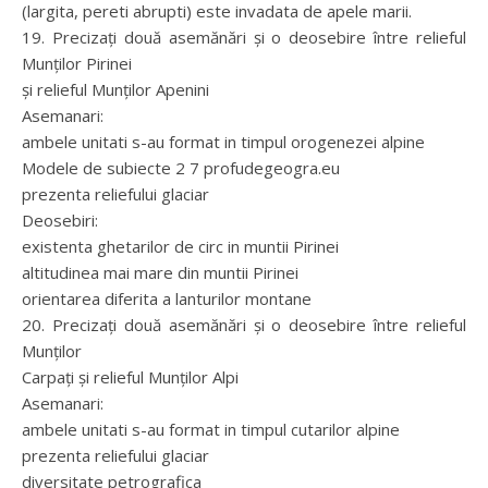
(largita, pereti abrupti) este invadata de apele marii.
19. Precizaţi două asemănări şi o deosebire între relieful
Munţilor Pirinei
şi relieful Munţilor Apenini
Asemanari:
ambele unitati s-au format in timpul orogenezei alpine
Modele de subiecte 2 7 profudegeogra.eu
prezenta reliefului glaciar
Deosebiri:
existenta ghetarilor de circ in muntii Pirinei
altitudinea mai mare din muntii Pirinei
orientarea diferita a lanturilor montane
20. Precizaţi două asemănări şi o deosebire între relieful
Munţilor
Carpaţi şi relieful Munţilor Alpi
Asemanari:
ambele unitati s-au format in timpul cutarilor alpine
prezenta reliefului glaciar
diversitate petrografica