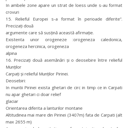
In ambele zone apare un strat de loess unde s-au format
crovuri
15. Relieful Europei s-a format în perioade diferite”.
Precizaţi două
argumente care să susţină această afirmaţie.
Existenta unor orogeneze :orogeneza caledonica,
orogeneza hercinica, orogeneza
alpina
16. Precizaţi două asemănări şi o deosebire între relieful
Munţilor
Carpaţi şi relieful Munţilor Pirinei.
Deosebiri:
In muntii Pirinei exista ghetari de circ in timp ce in Carpati
nu apar ghetari ci doar relief
glaciar
Orientarea diferita a lanturilor montane
Altitudinea mai mare din Pirinei (3407m) fata de Carpati (alt
max 2655 m)