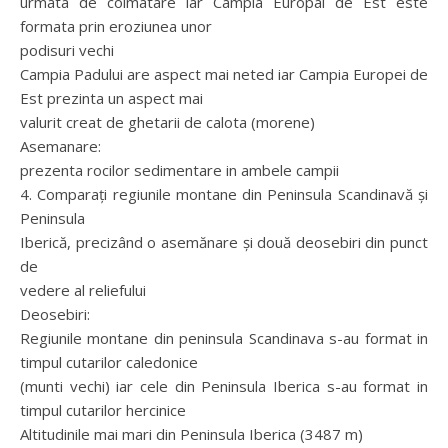
urmata de colmatare iar Campia Europai de Est este
formata prin eroziunea unor
podisuri vechi
Campia Padului are aspect mai neted iar Campia Europei de
Est prezinta un aspect mai
valurit creat de ghetarii de calota (morene)
Asemanare:
prezenta rocilor sedimentare in ambele campii
4. Comparaţi regiunile montane din Peninsula Scandinavă şi
Peninsula
Iberică, precizând o asemănare şi două deosebiri din punct
de
vedere al reliefului
Deosebiri:
Regiunile montane din peninsula Scandinava s-au format in
timpul cutarilor caledonice
(munti vechi) iar cele din Peninsula Iberica s-au format in
timpul cutarilor hercinice
Altitudinile mai mari din Peninsula Iberica (3487 m)