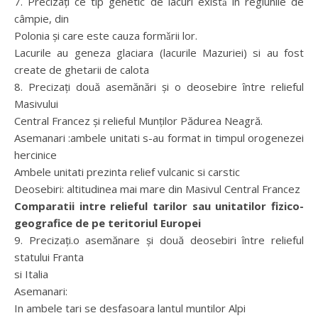
7. Precizaţi ce tip genetic de lacuri existǎ în regiunile de
câmpie, din
Polonia şi care este cauza formǎrii lor.
Lacurile au geneza glaciara (lacurile Mazuriei) si au fost
create de ghetarii de calota
8. Precizaţi două asemănări şi o deosebire între relieful
Masivului
Central Francez şi relieful Munţilor Pădurea Neagră.
Asemanari :ambele unitati s-au format in timpul orogenezei
hercinice
Ambele unitati prezinta relief vulcanic si carstic
Deosebiri: altitudinea mai mare din Masivul Central Francez
Comparatii intre relieful tarilor sau unitatilor fizico-
geografice de pe teritoriul Europei
9. Precizaţi.o asemănare şi două deosebiri între relieful
statului Franta
si Italia
Asemanari:
In ambele tari se desfasoara lantul muntilor Alpi