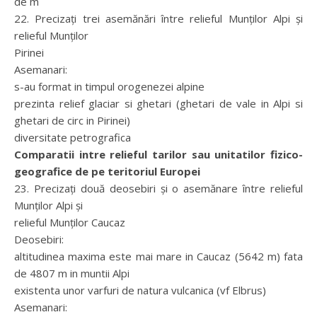
de m
22. Precizaţi trei asemănări între relieful Munţilor Alpi şi
relieful Munţilor
Pirinei
Asemanari:
s-au format in timpul orogenezei alpine
prezinta relief glaciar si ghetari (ghetari de vale in Alpi si
ghetari de circ in Pirinei)
diversitate petrografica
Comparatii intre relieful tarilor sau unitatilor fizico-
geografice de pe teritoriul Europei
23. Precizaţi două deosebiri şi o asemănare între relieful
Munţilor Alpi şi
relieful Munţilor Caucaz
Deosebiri:
altitudinea maxima este mai mare in Caucaz (5642 m) fata
de 4807 m in muntii Alpi
existenta unor varfuri de natura vulcanica (vf Elbrus)
Asemanari: