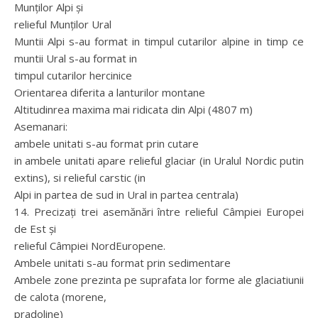
Munţilor Alpi şi
relieful Munţilor Ural
Muntii Alpi s-au format in timpul cutarilor alpine in timp ce
muntii Ural s-au format in
timpul cutarilor hercinice
Orientarea diferita a lanturilor montane
Altitudinrea maxima mai ridicata din Alpi (4807 m)
Asemanari:
ambele unitati s-au format prin cutare
in ambele unitati apare relieful glaciar (in Uralul Nordic putin
extins), si relieful carstic (in
Alpi in partea de sud in Ural in partea centrala)
14. Precizaţi trei asemănări între relieful Câmpiei Europei
de Est şi
relieful Câmpiei NordEuropene.
Ambele unitati s-au format prin sedimentare
Ambele zone prezinta pe suprafata lor forme ale glaciatiunii
de calota (morene,
pradoline)