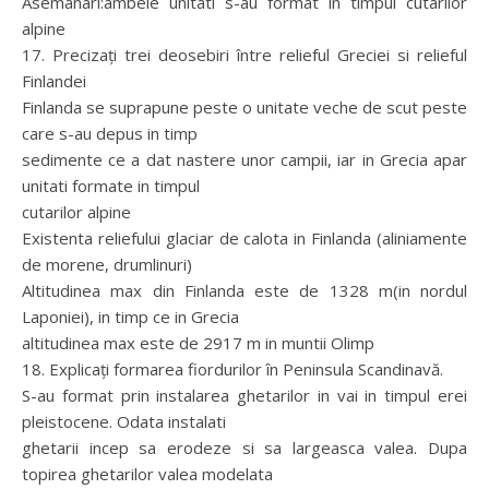
Asemanari:ambele unitati s-au format in timpul cutarilor
alpine
17. Precizaţi trei deosebiri între relieful Greciei si relieful
Finlandei
Finlanda se suprapune peste o unitate veche de scut peste
care s-au depus in timp
sedimente ce a dat nastere unor campii, iar in Grecia apar
unitati formate in timpul
cutarilor alpine
Existenta reliefului glaciar de calota in Finlanda (aliniamente
de morene, drumlinuri)
Altitudinea max din Finlanda este de 1328 m(in nordul
Laponiei), in timp ce in Grecia
altitudinea max este de 2917 m in muntii Olimp
18. Explicaţi formarea fiordurilor în Peninsula Scandinavă.
S-au format prin instalarea ghetarilor in vai in timpul erei
pleistocene. Odata instalati
ghetarii incep sa erodeze si sa largeasca valea. Dupa
topirea ghetarilor valea modelata