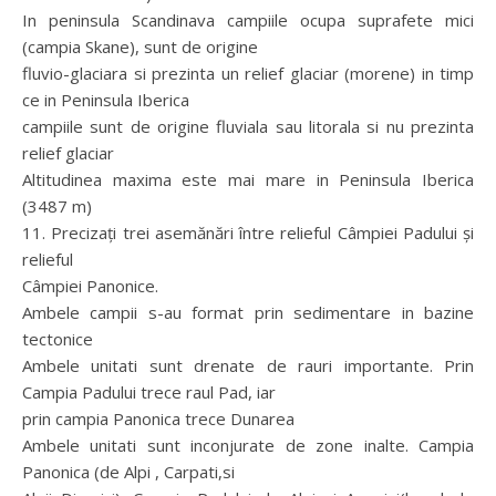
In peninsula Scandinava campiile ocupa suprafete mici
(campia Skane), sunt de origine
fluvio-glaciara si prezinta un relief glaciar (morene) in timp
ce in Peninsula Iberica
campiile sunt de origine fluviala sau litorala si nu prezinta
relief glaciar
Altitudinea maxima este mai mare in Peninsula Iberica
(3487 m)
11. Precizaţi trei asemănări între relieful Câmpiei Padului şi
relieful
Câmpiei Panonice.
Ambele campii s-au format prin sedimentare in bazine
tectonice
Ambele unitati sunt drenate de rauri importante. Prin
Campia Padului trece raul Pad, iar
prin campia Panonica trece Dunarea
Ambele unitati sunt inconjurate de zone inalte. Campia
Panonica (de Alpi , Carpati,si