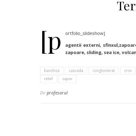
Ter
[p
ortfolio_slideshow]
agentii externi, sfinxul,zapoare
zapoare, sliding, sea ice, volca
banchiza
cascada
conglomerat
crov
relief
zapor
De
profesorul