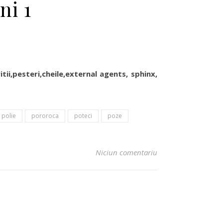
ni 1
itii,pesteri,cheile,external agents, sphinx,
polie
pororoca
poteci
poze
Niciun comentariu