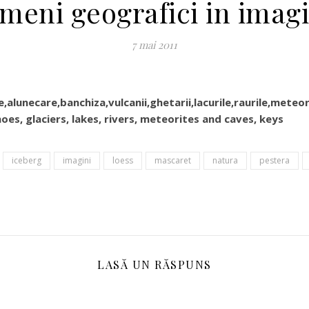
meni geografici in imagi
7 mai 2011
,alunecare,banchiza,vulcanii,ghetarii,lacurile,raurile,meteor
noes, glaciers, lakes, rivers, meteorites and caves, keys
iceberg
imagini
loess
mascaret
natura
pestera
LASĂ UN RĂSPUNS