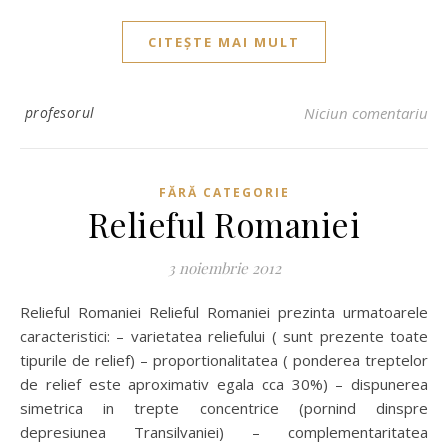
CITEȘTE MAI MULT
profesorul
Niciun comentariu
FĂRĂ CATEGORIE
Relieful Romaniei
3 noiembrie 2012
Relieful Romaniei Relieful Romaniei prezinta urmatoarele
caracteristici: – varietatea reliefului ( sunt prezente toate
tipurile de relief) – proportionalitatea ( ponderea treptelor
de relief este aproximativ egala cca 30%) – dispunerea
simetrica in trepte concentrice (pornind dinspre
depresiunea Transilvaniei) – complementaritatea