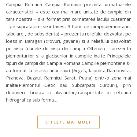
Campia Romana Campia Romana prezinta urmatoarele
caracteristici: – este cea mai mare unitate de campie din
tara noastra – s-a format prin colmatarea lacului cuaternar
– pe suprafata ei se intanesc 3 tipuri de campii:piemontane,
tabulare , de subsidenta) – prezenta reliefului dezvoltat pe
loess in Baragan (crovuri, gavane) si a reliefului dezvoltat
pe nisip (dunele de nisip din campia Olteniei) – prezenta
piemonturilor si a glacisurilor in campiile inalte Principalele
tipuri de campii din Campia Romana Campiile piemontane s-
au format la iesirea unor rauri (Arges, Ialomita,Dambovita,
Prahova, Buzaul, Ramnicul Sarat, Putna) dintr-o zona mai
inalta(Piemontul Getic sau Subcarpatii Curburii), prin
depunere brusca a aluviunilor,transportate in reteaua
hidrografica sub forma…
CITEȘTE MAI MULT