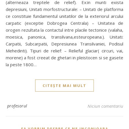
(alterneaza treptele de relief). Ex:in munti exista
depresiuni, Unitati morfostructurale: – Unitati de platforma
ce constituie fundamentul unitatilor de la exteriorul arcului
carpatic (exceptie Dobrogea Centrala) – Unitatea de
orogen rezultata la contactul intre placile tectonice (valaha,
moesica, panonica, transilvana,esteuropeana.). Unitati:
Carpatii, Subcarpatii, Depresiunea Transilvaniei, Podisul
Mehedinti). Tipuri de relief: – Relieful glaciar( circuri, vai,
morene) a fost creeat de ghetari in pleistocen si se gasete
la peste 1800…
CITEȘTE MAI MULT
profesorul
Niciun comentariu
SA VORBIM DESPRE CE NE INCONJOARA