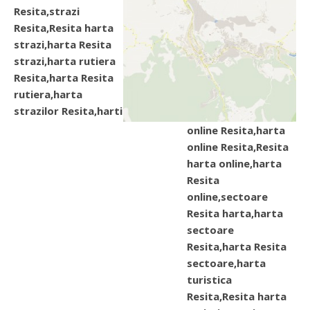
Resita,strazi
Resita,Resita harta
strazi,harta Resita
strazi,harta rutiera
Resita,harta Resita
rutiera,harta
strazilor Resita,harti
online Resita,harta
online Resita,Resita
harta online,harta
Resita
online,sectoare
Resita harta,harta
sectoare
Resita,harta Resita
sectoare,harta
turistica
Resita,Resita harta