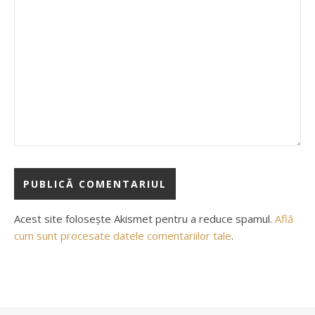
Acest site folosește Akismet pentru a reduce spamul.
Află
cum sunt procesate datele comentariilor tale
.