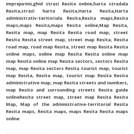
imprejurimi,ghid strazi Resita online,harta stradala
Resita,strazi harta Resita,Harta Resita,Harta
administrativ-teritoriala Resita,Resita maps,Resita
maps,maps Resita,maps Resita online,Map Resita,
Resita map, map Resita Resita road map, street
Resita Resita street map, street map Resita, Resita
road map, road map Resita, street map Resita Resita
online maps, online map Resita Resita online map
map Resita online map Resita sectors, sectors Resita
map, map Resita sectors Resita tourist map, tourist
map Resita, Resita map, tourist map Resita Resita
administrative map, map Resita streets and numbers,
map Resita and surrounding streets Resita guide
onlineResita street map, street map Resita Resita
Map, Map of the administrative-territorial Resita
Resita maps, Resita maps, maps Resita Resita maps
online