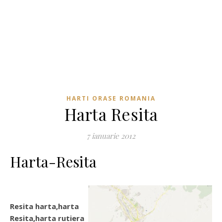
HARTI ORASE ROMANIA
Harta Resita
7 ianuarie 2012
Harta-Resita
Resita harta,harta
Resita,harta rutiera