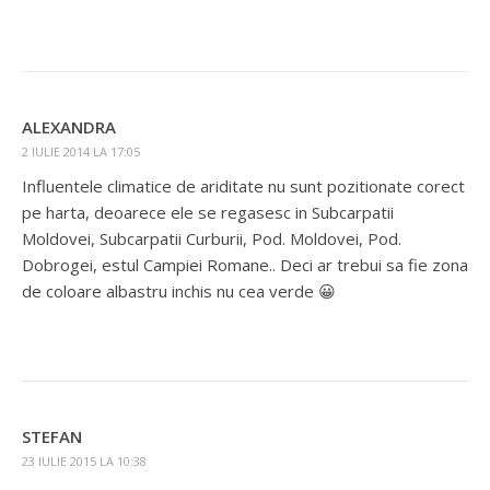
ALEXANDRA
2 IULIE 2014 LA 17:05
Influentele climatice de ariditate nu sunt pozitionate corect
pe harta, deoarece ele se regasesc in Subcarpatii
Moldovei, Subcarpatii Curburii, Pod. Moldovei, Pod.
Dobrogei, estul Campiei Romane.. Deci ar trebui sa fie zona
de coloare albastru inchis nu cea verde 😀
STEFAN
23 IULIE 2015 LA 10:38