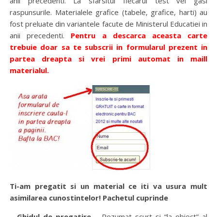
anii precedenti. La sfarsitul fiecarui test vei gasi
raspunsurile. Materialele grafice (tabele, grafice, harti) au
fost preluate din variantele facute de Ministerul Educatiei in
anii precedenti.
Pentru a descarca aceasta carte
trebuie doar sa te subscrii in formularul prezent in
partea dreapta si vrei primi automat in maill
materialul.
Ti-am pregatit si un material ce iti va usura mult
asimilarea cunostintelor! Pachetul cuprinde
–
Ghidul de pregatire
– Rezumat scurt si “la obiect” al