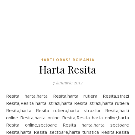
HARTI ORASE ROMANIA
Harta Resita
7 ianuarie 2012
Resita harta,harta Resita,harta rutiera Resita,strazi
Resita,Resita harta strazi,harta Resita strazi,harta rutiera
Resita,harta Resita rutiera,harta strazilor Resita,harti
online Resita,harta online Resita,Resita harta online,harta
Resita online,sectoare Resita harta,harta sectoare
Resita,harta Resita sectoare,harta turistica Resita,Resita