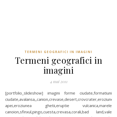
TERMENI GEOGRAFICI IN IMAGINI
Termeni geografici in
imagini
4 mai 2011
[portfolio_slideshow] imagini forme ciudate,formatiuni
ciudate,avalansa,,canion,crevase,desert,crovcrater,eroziunea
apei,eroziunea ghetii,eruptie vulcanica,marele
canoion,sfinxul,pingo,cuesta,crevasa,corali,bad land,vale