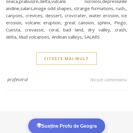
seaca,prabusire,delta,vulcanii noroiosi,depresiunile
andine,salars,image odd shapes, strange formations, rush,,
canyons, crevices, dessert, crovcrater, water erosion, ice
erosion, volcanic eruption, great canoion, sphinx, Pingo,
Cuesta, crevasse, coral, bad land, dry valley, crash,
delta, Mud volcanoes, Andean valleys, SALARS
CITEȘTE MAI MULT
profesorul
Niciun comentariu
🌍
Susține Profu de Geogra