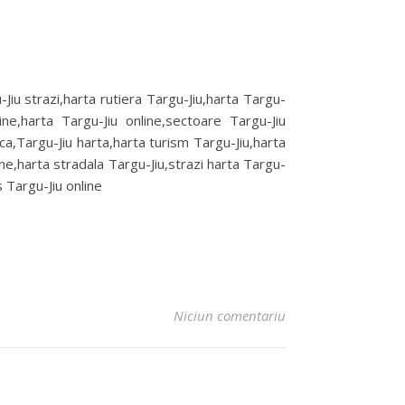
-Jiu strazi,harta rutiera Targu-Jiu,harta Targu-
line,harta Targu-Jiu online,sectoare Targu-Jiu
ica,Targu-Jiu harta,harta turism Targu-Jiu,harta
ine,harta stradala Targu-Jiu,strazi harta Targu-
 Targu-Jiu online
Niciun comentariu