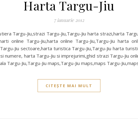
Harta Targu-Jiu
7 ianuarie 2012
utiera Targu-Jiu,strazi Targu-Jiu,Targu-Jiu harta strazi,harta Targu
u,harti online Targu-Jiu,harta online Targu-Jiu,Targu-Jiu harta on
Targu-Jiu sectoare,harta turistica Targu-Jiu,Targu-Jiu harta turist
 si numere, harta Targu-Jiu si imprejurimi,ghid strazi Targu-Jiu onl
riala Targu-Jiu,Targu-Jiu maps,Targu-Jiu maps,maps Targu-Jiu,maps
CITEȘTE MAI MULT