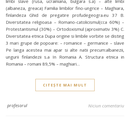
limbi slave (rusa, ucrainiana, bulgara s.a) – alte limbi
(albaneza, greaca) Familia limbilor fino-ungrice – Maghiara,
finlandeza Ghid de pregatire profudegeogra.eu 37 B.
Diversitatea religioasa – Romano-catolicismul(cca 60%) –
Protestantismul (30%) – Ortodoxismul (aproximativ 3%) C.
Diversitatea etnica Dupa origine si limbile vorbite se disting
3 mari grupe de popoare: – romanice – germanice – slave
Pe langa acestea mai apar si alte natii precum:albanezii,
ungurii finlandezii s.a In Romania A. Structura etnica in
Romania – romani 89,5% – maghiari…
CITEȘTE MAI MULT
profesorul
Niciun comentariu