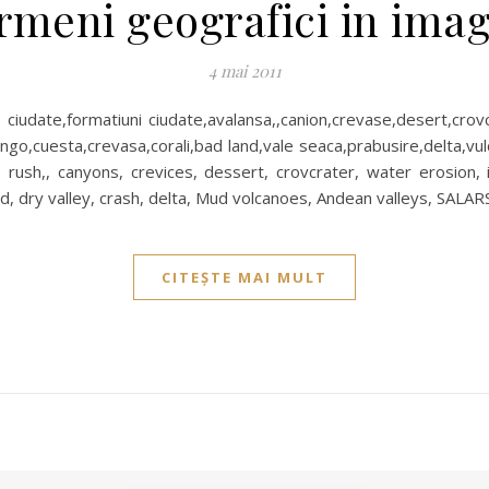
rmeni geografici in imag
4 mai 2011
 ciudate,formatiuni ciudate,avalansa,,canion,crevase,desert,crov
ingo,cuesta,crevasa,corali,bad land,vale seaca,prabusire,delta,vul
rush,, canyons, crevices, dessert, crovcrater, water erosion, i
nd, dry valley, crash, delta, Mud volcanoes, Andean valleys, SALAR
CITEȘTE MAI MULT