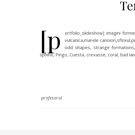
Te
[p
ortfolio_slideshow] imagini forme
vulcanica,marele canoion,sfinxul,p
odd shapes, strange formations, 
sphinx, Pingo, Cuesta, crevasse, coral, bad la
profesorul