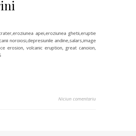
ini
crater,eroziunea apei,eroziunea ghetii,eruptie
canii noroiosi,depresiunile andine,salars,image
ce erosion, volcanic eruption, great canoion,
S
Niciun comentariu