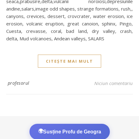
seaca,prabusire,delta,vulcanii noroiosi,depresiunile
andine,salars,image odd shapes, strange formations, rush,,
canyons, crevices, dessert, crovcrater, water erosion, ice
erosion, volcanic eruption, great canoion, sphinx, Pingo,
Cuesta, crevasse, coral, bad land, dry valley, crash,
delta, Mud volcanoes, Andean valleys, SALARS
CITEȘTE MAI MULT
profesorul
Niciun comentariu
🌍
Susține Profu de Geogra