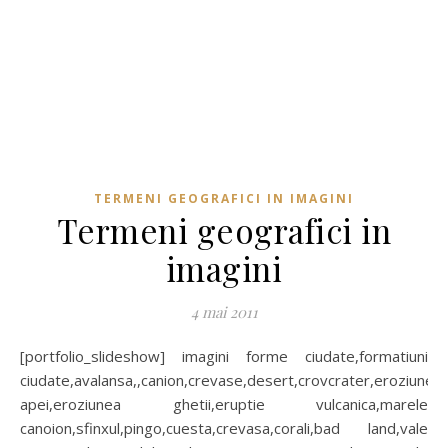
TERMENI GEOGRAFICI IN IMAGINI
Termeni geografici in
imagini
4 mai 2011
[portfolio_slideshow] imagini forme ciudate,formatiuni
ciudate,avalansa,,canion,crevase,desert,crovcrater,eroziunea
apei,eroziunea ghetii,eruptie vulcanica,marele
canoion,sfinxul,pingo,cuesta,crevasa,corali,bad land,vale