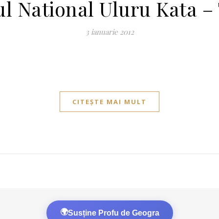
l National Uluru Kata –
3 ianuarie 2012
CITEȘTE MAI MULT
🌍
Susține Profu de Geogra