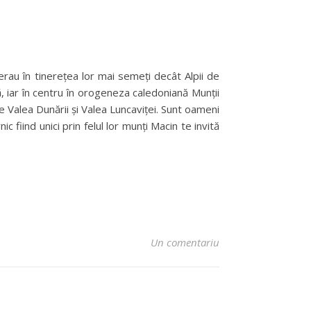
erau în tinereţea lor mai semeţi decât Alpii de
ă, iar în centru în orogeneza caledoniană Munții
re Valea Dunării şi Valea Luncaviței. Sunt oameni
 fiind unici prin felul lor munţi Macin te invită
Un comentariu