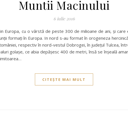
Muntii Macinului
6 iulie 2016
 din Europa, cu o vârstă de peste 300 de milioane de ani, şi care 
unţii formaţi în Europa. In nord s-au format în orogeneza hercinic
 României, respectiv în nord-vestul Dobrogei, în județul Tulcea, înt
ealuri golaşe, ce abia depăşesc 400 de metri, însă se înşeală amarnic
 uimitoarea…
CITEȘTE MAI MULT