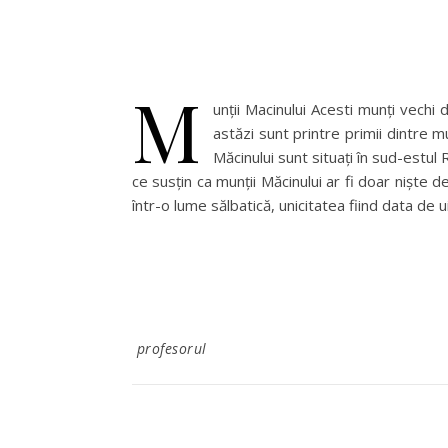
M
unţii Macinului Acesti munţi vechi
astăzi sunt printre primii dintre m
Măcinului sunt situați în sud-estul
ce susţin ca munţii Măcinului ar fi doar nişte d
într-o lume sălbatică, unicitatea fiind data de
profesorul