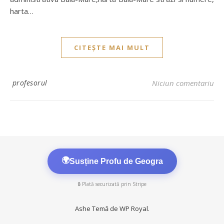
harta…
CITEȘTE MAI MULT
profesorul
Niciun comentariu
🌍
Susține Profu de Geogra
🔒 Plată securizată prin Stripe
Ashe Temă de
WP Royal
.