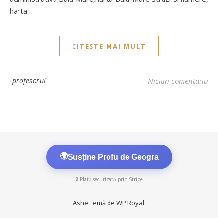
harta…
CITEȘTE MAI MULT
profesorul
Niciun comentariu
🌍
Susține Profu de Geogra
🔒 Plată securizată prin Stripe
Ashe Temă de
WP Royal
.