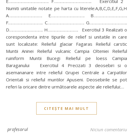
E………………………………. F…………………………….. Exercitiul 2
Numiti unitatile notate pe harta cu literele:A,B,C,D,E,F,G,H
A…………………………. E…………………………. B………………………….
F………………………….. C……………………………. G……………………………..
D…………………………. H………………………. Exercitiul 3 Realizati o
corespondenta intre tipurile de relief si unitatile in care
sunt localizate: Relieful glaciar Fagaras Relieful carstic
Muntii Aninei Relieful vulcanic Campia Olteniei Relieful
ruiniform Muntii Bucegi Relieful pe loess Campia
Baraganului Exercitiul 4 Precizati 3 deosebiri si o
asemananare intre relieful Grupei Centrale a Carpatilor
Orientali si relieful muntilor Apuseni. Deosebirile se pot
referi la oricare dintre următoarele aspecte ale reliefului:…
CITEȘTE MAI MULT
profesorul
Niciun comentariu