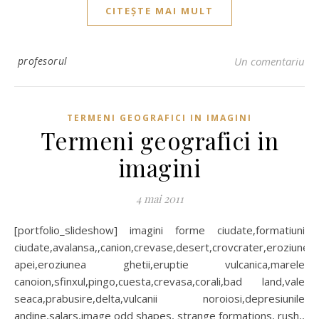
CITEȘTE MAI MULT
profesorul
Un comentariu
TERMENI GEOGRAFICI IN IMAGINI
Termeni geografici in
imagini
4 mai 2011
[portfolio_slideshow] imagini forme ciudate,formatiuni
ciudate,avalansa,,canion,crevase,desert,crovcrater,eroziunea
apei,eroziunea ghetii,eruptie vulcanica,marele
canoion,sfinxul,pingo,cuesta,crevasa,corali,bad land,vale
seaca,prabusire,delta,vulcanii noroiosi,depresiunile
andine,salars,image odd shapes, strange formations, rush,,