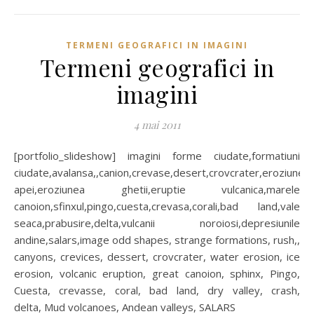
TERMENI GEOGRAFICI IN IMAGINI
Termeni geografici in
imagini
4 mai 2011
[portfolio_slideshow] imagini forme ciudate,formatiuni
ciudate,avalansa,,canion,crevase,desert,crovcrater,eroziunea
apei,eroziunea ghetii,eruptie vulcanica,marele
canoion,sfinxul,pingo,cuesta,crevasa,corali,bad land,vale
seaca,prabusire,delta,vulcanii noroiosi,depresiunile
andine,salars,image odd shapes, strange formations, rush,,
canyons, crevices, dessert, crovcrater, water erosion, ice
erosion, volcanic eruption, great canoion, sphinx, Pingo,
Cuesta, crevasse, coral, bad land, dry valley, crash,
delta, Mud volcanoes, Andean valleys, SALARS