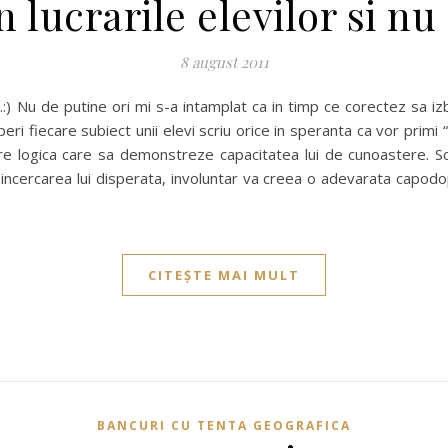
n lucrarile elevilor si 
8 august 2011
….:) Nu de putine ori mi s-a intamplat ca in timp ce corectez sa izb
operi fiecare subiect unii elevi scriu orice in speranta ca vor primi 
ire logica care sa demonstreze capacitatea lui de cunoastere. 
 incercarea lui disperata, involuntar va creea o adevarata capodop
CITEȘTE MAI MULT
BANCURI CU TENTA GEOGRAFICA