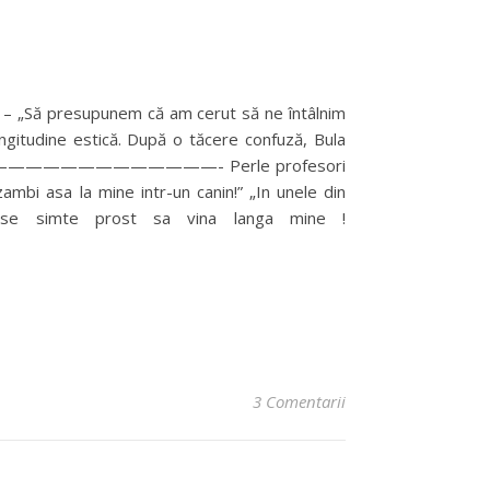
t: – „Să presupunem că am cerut să ne întâlnim
ngitudine estică. După o tăcere confuză, Bula
————————————————- Perle profesori
mbi asa la mine intr-un canin!” „In unele din
ne se simte prost sa vina langa mine !
3 Comentarii