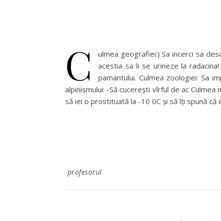
C
ulmea geografiei:) Sa incerci sa desc
acestia sa li se urineze la radacina
pamantului. Culmea zoologiei: Sa i
alpinismului: -Să cucereşti vîrful de ac Culmea 
să iei o prostituată la -10 0C şi să îţi spună că
profesorul