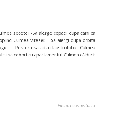
 Culmea secetei: -Sa alerge copacii dupa caini ca
copiind Culmea vitezei: – Sa alergi dupa orbita
giei: – Pestera sa aiba claustrofobie. Culmea
ul si sa cobori cu apartamentul; Culmea căldurii:
Niciun comentariu