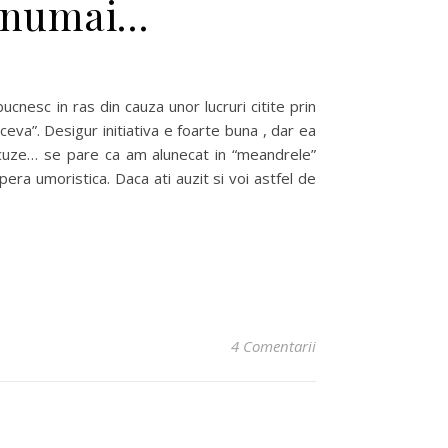
nu numai…
ucnesc in ras din cauza unor lucruri citite prin
“ceva”. Desigur initiativa e foarte buna , dar ea
Scuze… se pare ca am alunecat in “meandrele”
era umoristica. Daca ati auzit si voi astfel de
4 Comentarii