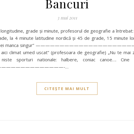
Bancuri
3 mai 2011
, longitudine, grade şi minute, profesorul de geografie a întreba
e, la 4 minute latitudine nordică şi 45 de grade, 15 minute lo
ca astazi vei manca singur” —————————————————
 aici climat umed uscat” (profesoara de geografie) „Nu te mai za
 niste sporturi nationale: halbere, coniac canoe…. Ci
—————————————-…
CITEȘTE MAI MULT