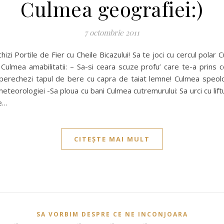
Culmea geografiei:)
7 octombrie 2011
hizi Portile de Fier cu Cheile Bicazului! Sa te joci cu cercul polar
! Culmea amabilitatii: – Sa-si ceara scuze profu’ care te-a prins 
mperechezi tapul de bere cu capra de taiat lemne! Culmea speolo
meteorologiei -Sa ploua cu bani Culmea cutremurului: Sa urci cu lift
 e…
CITEȘTE MAI MULT
SA VORBIM DESPRE CE NE INCONJOARA