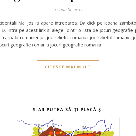
11 martie 2017
cidentali! Mai jos iti apare intrebarea. Da click pe icoana zamb
 :D. Intra pe acest link si alege dintr-o lista de jocuri geografie 
 carpatii romaniei joc,joc relieful romaniei joc relieful romaniei,
jocuri geografie romania jocuri geografie romania
CITEȘTE MAI MULT
S-AR PUTEA SĂ-ȚI PLACĂ ȘI