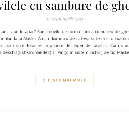
ilele cu sambure de gh
16 septembrie 2011
nt si unde apar? Sunt movile de forma conica cu nucleu de gheata 
Groenlanda si Alaska. Au un diametru de cateva sute m si o inalti
 mai mari sunt folosite ca puncte de reper de localnici. Cum s
tem deschis(Est Gronlandez) II Pingo in sistem inchis( de tip Macken
…
CITEȘTE MAI MULT