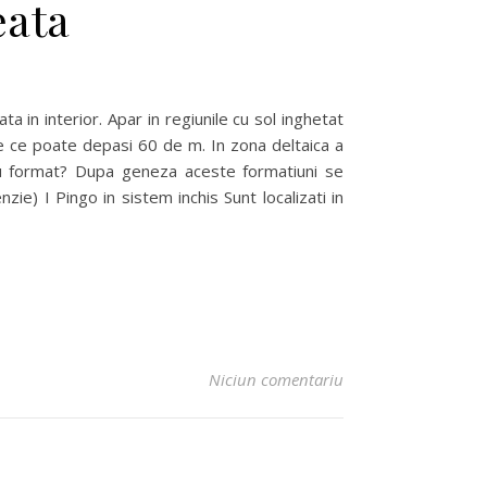
eata
in interior. Apar in regiunile cu sol inghetat
me ce poate depasi 60 de m. In zona deltaica a
-au format? Dupa geneza aceste formatiuni se
zie) I Pingo in sistem inchis Sunt localizati in
Niciun comentariu