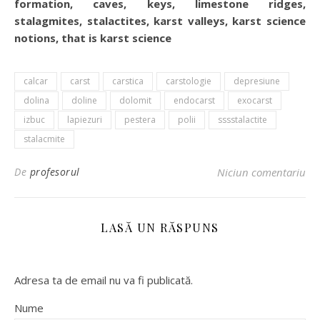
formation, caves, keys, limestone ridges,
stalagmites, stalactites, karst valleys, karst science
notions, that is karst science
calcar
carst
carstica
carstologie
depresiune
dolina
doline
dolomit
endocarst
exocarst
izbuc
lapiezuri
pestera
polii
sssstalactite
stalacmite
De
profesorul
Niciun comentariu
LASĂ UN RĂSPUNS
Adresa ta de email nu va fi publicată.
Nume