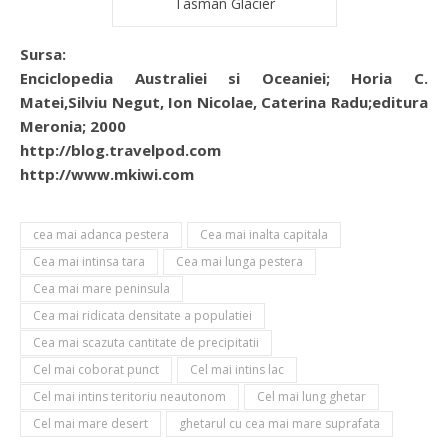
Tasman Glacier
Sursa:
Enciclopedia Australiei si Oceaniei; Horia C.
Matei,Silviu Negut, Ion Nicolae, Caterina Radu;editura
Meronia; 2000
http://blog.travelpod.com
http://www.mkiwi.com
cea mai adanca pestera
Cea mai inalta capitala
Cea mai intinsa tara
Cea mai lunga pestera
Cea mai mare peninsula
Cea mai ridicata densitate a populatiei
Cea mai scazuta cantitate de precipitatii
Cel mai coborat punct
Cel mai intins lac
Cel mai intins teritoriu neautonom
Cel mai lung ghetar
Cel mai mare desert
ghetarul cu cea mai mare suprafata