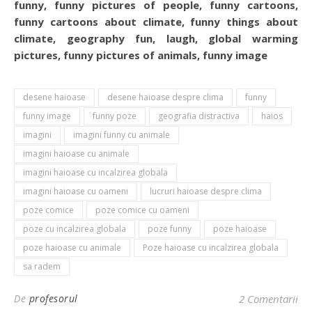
funny, funny pictures of people, funny cartoons,
funny cartoons about climate, funny things about
climate, geography fun, laugh, global warming
pictures, funny pictures of animals, funny image
desene haioase
desene haioase despre clima
funny
funny image
funny poze
geografia distractiva
haios
imagini
imagini funny cu animale
imagini haioase cu animale
imagini haioase cu incalzirea globala
imagini haioase cu oameni
lucruri haioase despre clima
poze comice
poze comice cu oameni
poze cu incalzirea globala
poze funny
poze haioase
poze haioase cu animale
Poze haioase cu incalzirea globala
sa radem
De
profesorul
2 Comentarii