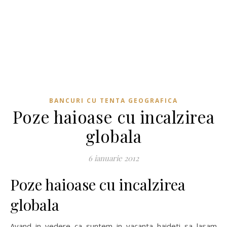
BANCURI CU TENTA GEOGRAFICA
Poze haioase cu incalzirea
globala
6 ianuarie 2012
Poze haioase cu incalzirea
globala
Avand in vedere ca suntem in vacanta haideti sa lasam