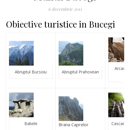
6 decembrie 2011
Obiective turistice in Bucegi
Arcada d
Abruptul Bucsoiu
Abruptul Prahovean
Ga
Babele
Cascada U
Brana Caprelor