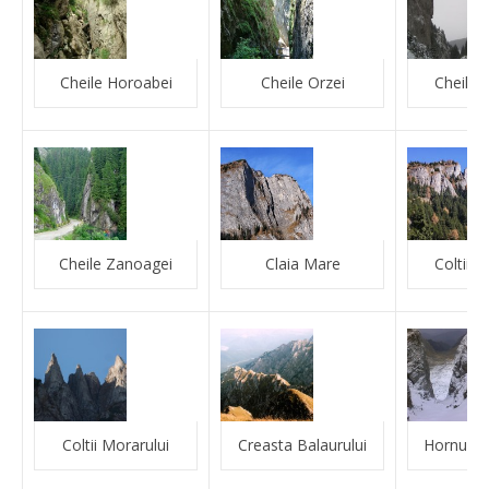
Cheile Horoabei
Cheile Orzei
Cheile T
Cheile Zanoagei
Claia Mare
Coltii l
Coltii Morarului
Creasta Balaurului
Hornurile