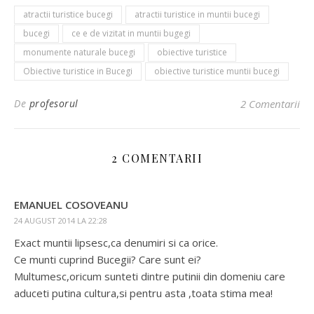
atractii turistice bucegi
atractii turistice in muntii bucegi
bucegi
ce e de vizitat in muntii bugegi
monumente naturale bucegi
obiective turistice
Obiective turistice in Bucegi
obiective turistice muntii bucegi
De
profesorul
2 Comentarii
2 COMENTARII
EMANUEL COSOVEANU
24 AUGUST 2014 LA 22:28
Exact muntii lipsesc,ca denumiri si ca orice.
Ce munti cuprind Bucegii? Care sunt ei?
Multumesc,oricum sunteti dintre putinii din domeniu care
aduceti putina cultura,si pentru asta ,toata stima mea!