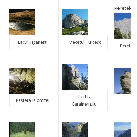
Peretele Va
Lacul Tiganesti
Mecetul Turcesc
Peretele 
Portita
Pestera Ialomitei
Sfi
Caraimanului