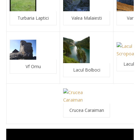
Turbaria Laptici
Valea Malaiesti
Varful 
Lacul S
Vf Omu
Lacul Bolboci
Crucea Caraiman