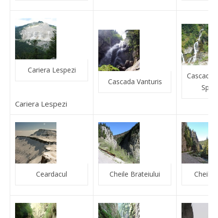
Cariera Lespezi
Cascadele
Cascada Vanturis
Spum
Cariera Lespezi
Ceardacul
Cheile Brateiului
Cheile 