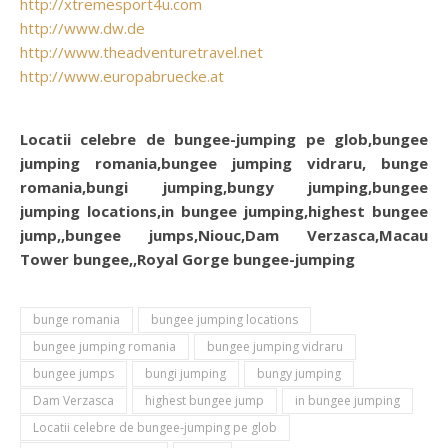
http://xtremesport4u.com
http://www.dw.de
http://www.theadventuretravel.net
http://www.europabruecke.at
Locatii celebre de bungee-jumping pe glob,bungee
jumping romania,bungee jumping vidraru, bunge
romania,bungi jumping,bungy jumping,bungee
jumping locations,in bungee jumping,highest bungee
jump,,bungee jumps,Niouc,Dam Verzasca,Macau
Tower bungee,,Royal Gorge bungee-jumping
bunge romania
bungee jumping locations
bungee jumping romania
bungee jumping vidraru
bungee jumps
bungi jumping
bungy jumping
Dam Verzasca
highest bungee jump
in bungee jumping
Locatii celebre de bungee-jumping pe glob