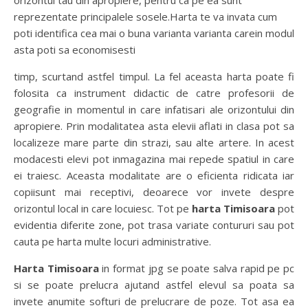
orizontul tau din apropiere, pentru ca pe ea sunt
reprezentate principalele sosele.Harta te va invata cum
poti identifica cea mai o buna varianta varianta carein modul
asta poti sa economisesti
timp, scurtand astfel timpul. La fel aceasta harta poate fi
folosita ca instrument didactic de catre profesorii de
geografie in momentul in care infatisari ale orizontului din
apropiere. Prin modalitatea asta elevii aflati in clasa pot sa
localizeze mare parte din strazi, sau alte artere. In acest
modacesti elevi pot inmagazina mai repede spatiul in care
ei traiesc. Aceasta modalitate are o eficienta ridicata iar
copiisunt mai receptivi, deoarece vor invete despre
orizontul local in care locuiesc. Tot pe
harta Timisoara
pot
evidentia diferite zone, pot trasa variate contururi sau pot
cauta pe harta multe locuri administrative.
Harta Timisoara
in format jpg se poate salva rapid pe pc
si se poate prelucra ajutand astfel elevul sa poata sa
invete anumite softuri de prelucrare de poze. Tot asa ea