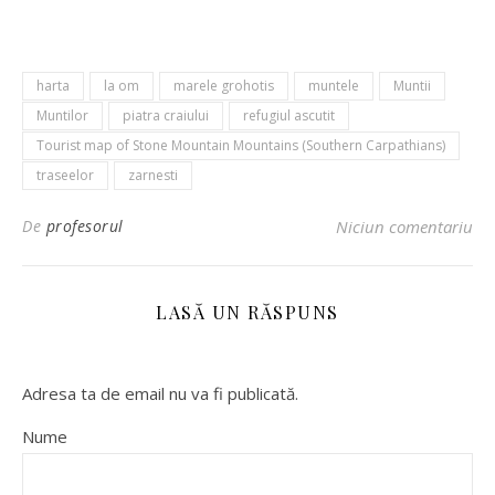
harta
la om
marele grohotis
muntele
Muntii
Muntilor
piatra craiului
refugiul ascutit
Tourist map of Stone Mountain Mountains (Southern Carpathians)
traseelor
zarnesti
De
profesorul
Niciun comentariu
LASĂ UN RĂSPUNS
Adresa ta de email nu va fi publicată.
Nume