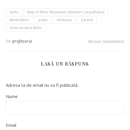
harta
Map of Bihor Mountains (Western Carpathians)
Muntii Bihor
padis
Vladeasa
Zarand
Zona turistica Bihor
De
profesorul
Niciun comentariu
LASĂ UN RĂSPUNS
Adresa ta de email nu va fi publicată.
Nume
Email