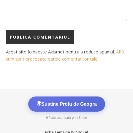
Acest site folosește Akismet pentru a reduce spamul.
Află
cum sunt procesate datele comentariilor tale
.
🌍
Susține Profu de Geogra
🔒 Plată securizată prin Stripe
Ashe Temă de
WP Royal
.