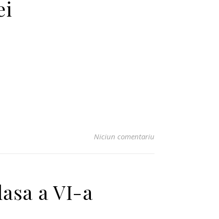
ei
Niciun comentariu
lasa a VI-a