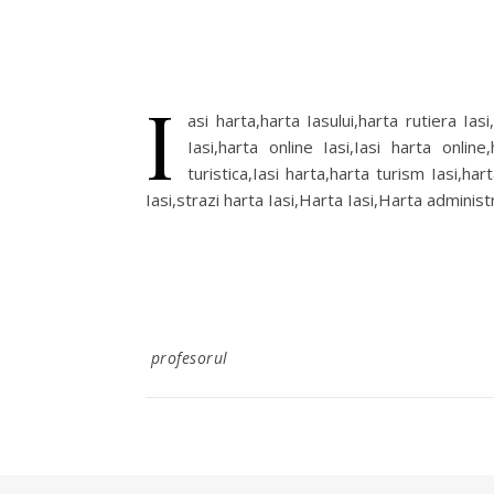
I
asi harta,harta Iasului,harta rutiera Iasi,
Iasi,harta online Iasi,Iasi harta online
turistica,Iasi harta,harta turism Iasi,har
Iasi,strazi harta Iasi,Harta Iasi,Harta administ
profesorul