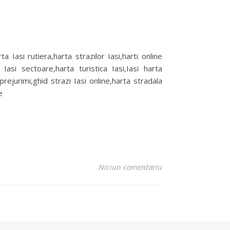
rta Iasi rutiera,harta strazilor Iasi,harti online
 Iasi sectoare,harta turistica Iasi,Iasi harta
prejurimi,ghid strazi Iasi online,harta stradala
e
Niciun comentariu