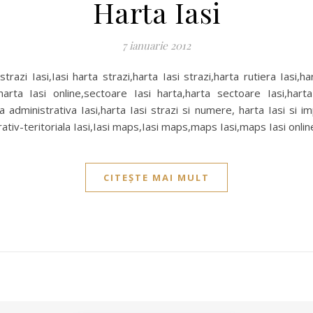
Harta Iasi
7 ianuarie 2012
strazi Iasi,Iasi harta strazi,harta Iasi strazi,harta rutiera Iasi,ha
,harta Iasi online,sectoare Iasi harta,harta sectoare Iasi,harta
ta administrativa Iasi,harta Iasi strazi si numere, harta Iasi si im
rativ-teritoriala Iasi,Iasi maps,Iasi maps,maps Iasi,maps Iasi onlin
CITEȘTE MAI MULT