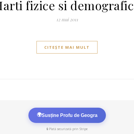
arti fizice si demografi
12 mai 2011
CITEȘTE MAI MULT
🌍
Susține Profu de Geogra
🔒 Plată securizată prin Stripe