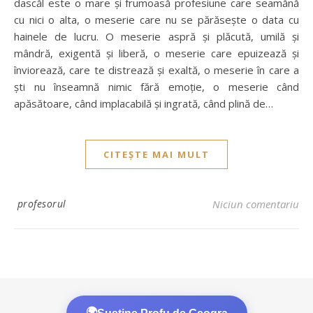
dascăl este o mare şi frumoasă profesiune care seamănă
cu nici o alta, o meserie care nu se părăseşte o data cu
hainele de lucru. O meserie aspră şi plăcută, umilă şi
mândră, exigentă şi liberă, o meserie care epuizează şi
înviorează, care te distrează şi exaltă, o meserie în care a
şti nu înseamnă nimic fără emoţie, o meserie când
apăsătoare, când implacabilă şi ingrată, când plină de…
CITEȘTE MAI MULT
profesorul
Niciun comentariu
🌍