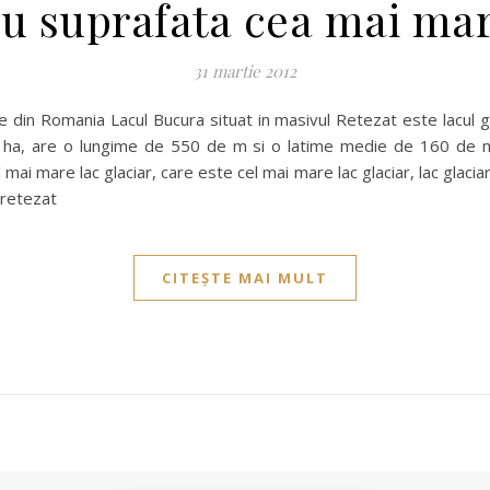
 cu suprafata cea mai ma
31 martie 2012
e din Romania Lacul Bucura situat in masivul Retezat este lacul 
a 9 ha, are o lungime de 550 de m si o latime medie de 160 de
i mare lac glaciar, care este cel mai mare lac glaciar, lac glaciar 
 retezat
CITEȘTE MAI MULT