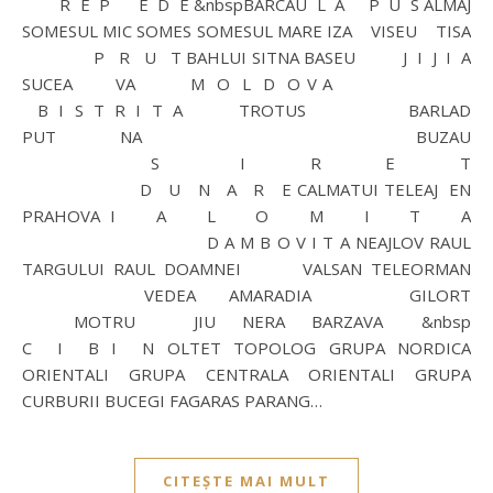
R E P E D E &nbspBARCAU L A P U S ALMAJ
SOMESUL MIC SOMES SOMESUL MARE IZA VISEU TISA
P R U T BAHLUI SITNA BASEU J I J I A
SUCEA VA M O L D O V A
B I S T R I T A TROTUS BARLAD
PUT NA BUZAU
S I R E T
D U N A R E CALMATUI TELEAJ EN
PRAHOVA I A L O M I T A
D A M B O V I T A NEAJLOV RAUL
TARGULUI RAUL DOAMNEI VALSAN TELEORMAN
VEDEA AMARADIA GILORT
MOTRU JIU NERA BARZAVA &nbsp
C I B I N OLTET TOPOLOG GRUPA NORDICA
ORIENTALI GRUPA CENTRALA ORIENTALI GRUPA
CURBURII BUCEGI FAGARAS PARANG…
CITEȘTE MAI MULT