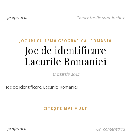
pen
profesorul
Comentariile sunt închise
,
JOCURI CU TEMA GEOGRAFICA
ROMANIA
Joc de identificare
Lacurile Romaniei
31 martie 2012
Joc de identificare Lacurile Romaniei
CITEȘTE MAI MULT
profesorul
Un comentariu