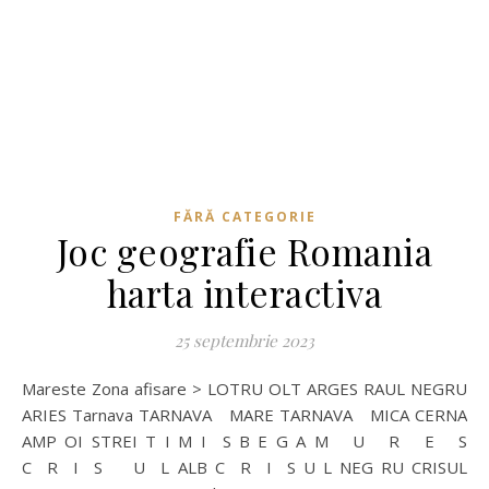
FĂRĂ CATEGORIE
Joc geografie Romania
harta interactiva
25 septembrie 2023
Mareste Zona afisare > LOTRU OLT ARGES RAUL NEGRU
ARIES Tarnava TARNAVA MARE TARNAVA MICA CERNA
AMP OI STREI T I M I S B E G A M U R E S
C R I S U L ALB C R I S U L NEG RU CRISUL