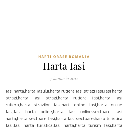
HARTI ORASE ROMANIA
Harta Iasi
7 ianuarie 2012
Iasi harta,harta Iasului,harta rutiera Iasi,strazi Iasi,Iasi harta
strazi,harta Iasi strazi,harta rutiera Iasi,harta Iasi
rutiera,harta strazilor Iasi,harti online Iasi,harta online
Iasi,Iasi harta online,harta Iasi online,sectoare Iasi
harta,harta sectoare Iasi,harta Iasi sectoare,harta turistica
Iasi,Iasi harta turistica,Iasi harta,harta turism Iasi,harta