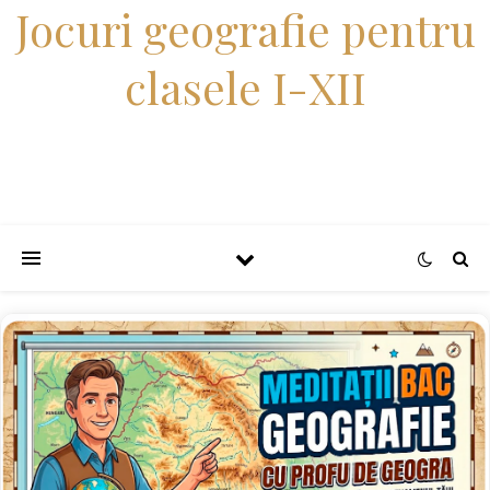
Jocuri geografie pentru
clasele I-XII