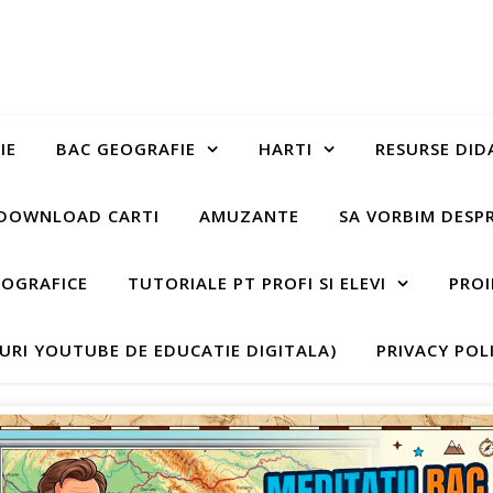
IE
BAC GEOGRAFIE
HARTI
RESURSE DID
DOWNLOAD CARTI
AMUZANTE
SA VORBIM DESP
EOGRAFICE
TUTORIALE PT PROFI SI ELEVI
PROI
-URI YOUTUBE DE EDUCATIE DIGITALA)
PRIVACY POL