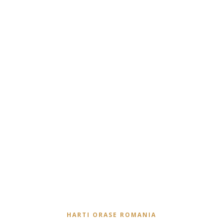
HARTI ORASE ROMANIA