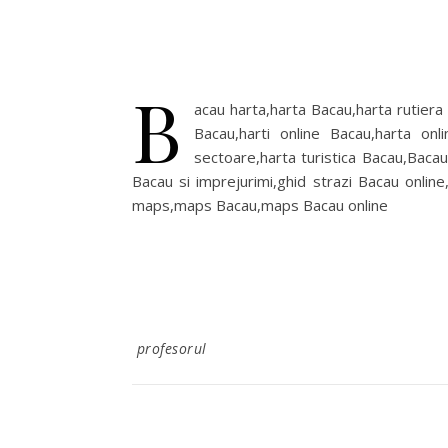
B
acau harta,harta Bacau,harta rutiera 
Bacau,harti online Bacau,harta on
sectoare,harta turistica Bacau,Bacau
Bacau si imprejurimi,ghid strazi Bacau onlin
maps,maps Bacau,maps Bacau online
profesorul